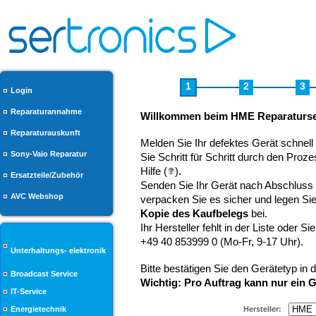
1
2
3
Login
Reparaturannahme
Willkommen beim HME Reparaturse
Reparaturauskunft
Melden Sie Ihr defektes Gerät schnell 
Sony-Vaio Reparatur
Sie Schritt für Schritt durch den Proz
Hilfe (
).
Ersatzteile/Zubehör
Senden Sie Ihr Gerät nach Abschluss 
AVC Webshop
verpacken Sie es sicher und legen Si
Kopie des Kaufbelegs
bei.
Ihr Hersteller fehlt in der Liste oder 
+49 40 853999 0 (Mo-Fr, 9-17 Uhr).
Unterhaltungs- elektronik
Bitte bestätigen Sie den Gerätetyp in d
Broadcast Service
Wichtig: Pro Auftrag kann nur ein 
IT-Service
Energietechnik
Hersteller: