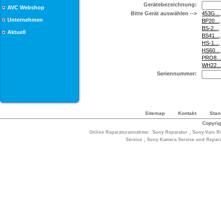
Gerätebezeichnung:
AVC Webshop
Bitte Gerät auswählen -->
453G...
Unternehmen
BP20...
BS-2...
Aktuell
BS41...
HS-1...
HS60...
PRO8...
WH22...
Seriennummer:
Sitemap
Kontakt
Stan
Copyrig
Online Reparaturannahme:
Sony Reparatur
,
Sony-Vaio R
Service
,
Sony Kamera Service und Repara