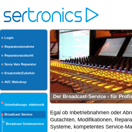
Login
Reparaturannahme
Reparaturauskunft
Sony-Vaio Reparatur
Ersatzteile/Zubehör
AVC Webshop
Professionelle Messgeräte
Unterhaltungs- elektronik
Egal ob Inbetriebnahmen oder Abn
Broadcast Service
Gutachten, Modifikationen, Repara
Broadcast Geräteservice
Systeme, kompetentes Service-Man