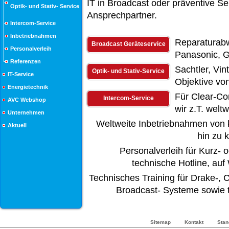
IT in Broadcast oder präventive Ser
Optik- und Stativ- Service
Ansprechpartner.
Intercom-Service
Inbetriebnahmen
Reparaturabw
Broadcast Geräteservice
Personalverleih
Panasonic, Gr
Referenzen
Sachtler, Vin
Optik- und Stativ-Service
IT-Service
Objektive vo
Energietechnik
Für Clear-C
Intercom-Service
AVC Webshop
wir z.T. welt
Unternehmen
Weltweite Inbetriebnahmen von k
Aktuell
hin zu 
Personalverleih für Kurz- 
technische Hotline, au
Technisches Training für Drake-,
Broadcast- Systeme sowie 
Sitemap
Kontakt
Stan